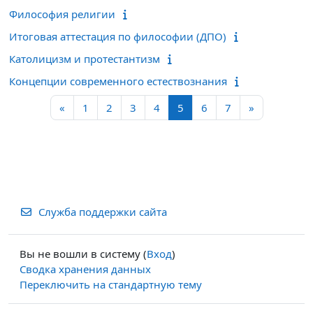
Философия религии
Итоговая аттестация по философии (ДПО)
Католицизм и протестантизм
Концепции современного естествознания
Предыдущая страница
Страница 1
Страница 2
Страница 3
Страница 4
Страница 5
Страница 6
Страница 7
Следующая
«
1
2
3
4
5
6
7
»
Служба поддержки сайта
Вы не вошли в систему (
Вход
)
Сводка хранения данных
Переключить на стандартную тему