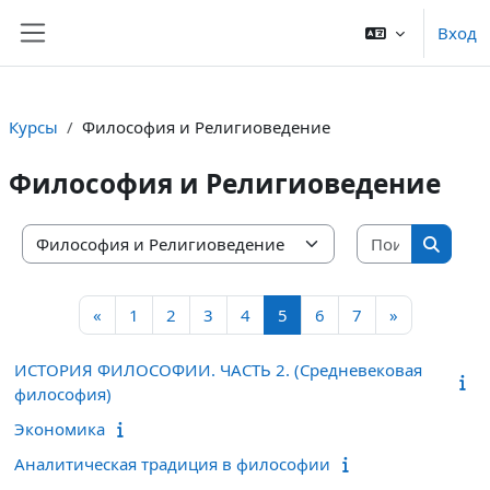
Перейти к основному содержанию
Вход
Боковая панель
Курсы
Философия и Религиоведение
Философия и Религиоведение
Поиск ку
Категории курсов
Поиск 
Предыдущая страница
Страница 1
Страница 2
Страница 3
Страница 4
Страница 5
Страница 6
Страница 7
Следующая
«
1
2
3
4
5
6
7
»
ИСТОРИЯ ФИЛОСОФИИ. ЧАСТЬ 2. (Средневековая
философия)
Экономика
Аналитическая традиция в философии