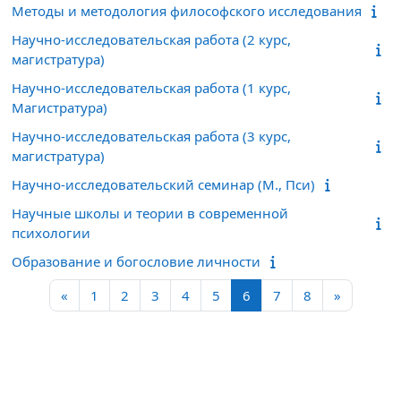
Методы и методология философского исследования
Научно-исследовательская работа (2 курс,
магистратура)
Научно-исследовательская работа (1 курс,
Магистратура)
Научно-исследовательская работа (3 курс,
магистратура)
Научно-исследовательский семинар (М., Пси)
Научные школы и теории в современной
психологии
Образование и богословие личности
Предыдущая страница
Страница 1
Страница 2
Страница 3
Страница 4
Страница 5
Страница 6
Страница 7
Страница 8
Следующ
«
1
2
3
4
5
6
7
8
»