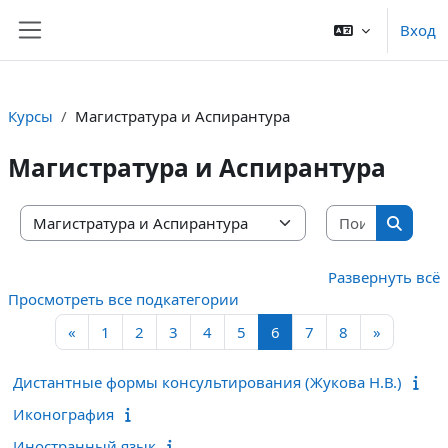
Перейти к основному содержанию
Вход
Боковая панель
Курсы
Магистратура и Аспирантура
Магистратура и Аспирантура
Поиск ку
Категории курсов
Поиск 
Развернуть всё
Просмотреть все подкатегории
Предыдущая страница
Страница 1
Страница 2
Страница 3
Страница 4
Страница 5
Страница 6
Страница 7
Страница 8
Следующ
«
1
2
3
4
5
6
7
8
»
Дистантные формы консультирования (Жукова Н.В.)
Иконография
Иностранный язык