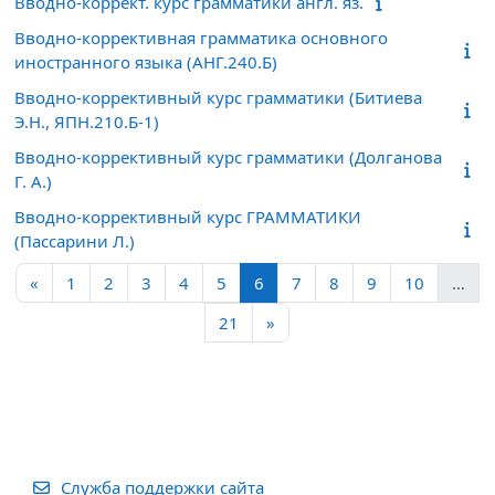
Вводно-коррект. курс грамматики англ. яз.
Вводно-коррективная грамматика основного
иностранного языка (АНГ.240.Б)
Вводно-коррективный курс грамматики (Битиева
Э.Н., ЯПН.210.Б-1)
Вводно-коррективный курс грамматики (Долганова
Г. А.)
Вводно-коррективный курс ГРАММАТИКИ
(Пассарини Л.)
Предыдущая страница
Страница 1
Страница 2
Страница 3
Страница 4
Страница 5
Страница 6
Страница 7
Страница 8
Страница 9
Страниц
«
1
2
3
4
5
6
7
8
9
10
…
Страница 21
Следующая страница
21
»
Служба поддержки сайта