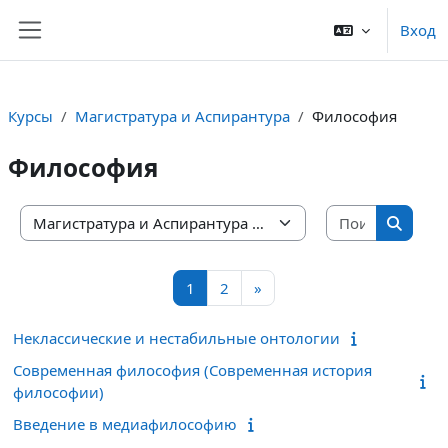
Перейти к основному содержанию
Вход
Боковая панель
Курсы
Магистратура и Аспирантура
Философия
Философия
Поиск ку
Категории курсов
Поиск 
Страница 1
Страница 2
Следующая страница
1
2
»
Неклассические и нестабильные онтологии
Современная философия (Современная история
философии)
Введение в медиафилософию