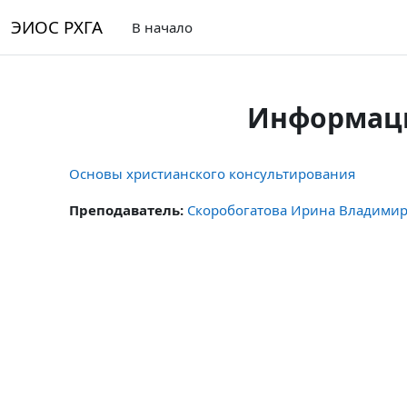
Перейти к основному содержанию
ЭИОС РХГА
В начало
Информаци
Основы христианского консультирования
Преподаватель:
Скоробогатова Ирина Владими