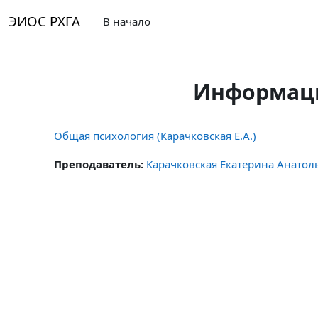
Перейти к основному содержанию
ЭИОС РХГА
В начало
Информаци
Общая психология (Карачковская Е.А.)
Преподаватель:
Карачковская Екатерина Анатол