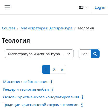
Skip to main content
Log in
Side panel
Courses
Магистратура и Аспирантура
Теология
Теология
Search co
Course categories
Search 
Page 1
Page 2
Next page
1
2
»
Мистическое богословие
Гендер и теология любви
Основы христианского консультирования
Традиции христианской сакраментологии